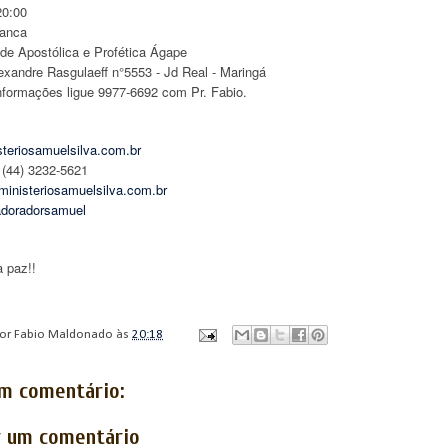
20:00
ranca
e Apostólica e Profética Ágape
lexandre Rasgulaeff n°5553 - Jd Real - Maringá
nformações ligue 9977-6692 com Pr. Fabio.
teriosamuelsilva.com.br
 (44) 3232-5621
inisteriosamuelsilva.com.br
doradorsamuel
 paz!!
por
Fabio Maldonado
às
20:18
m comentário:
r um comentário