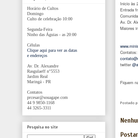
Inicio às 
Horário de Cultos
Entrada f
Domingo
Comunidad
Culto de celebração 10:00
Av. Dr. A
Maiores i
Segunda-Feira
Ninho das Águias - as 20:00
Células
www.minis
Clique aqui para ver as datas
Contatos:
e endereços
contato@m
twitter
@a
Av. Dr. Alexandre
Rasgulaeff n°5553
Jardim Real
Maringá - PR
Fiquem na
Contatos
prcesar@souagape.com
44 9 9850-1168
Postado 
44 3265-3311
Nenhu
Pesquisa no site
Posta