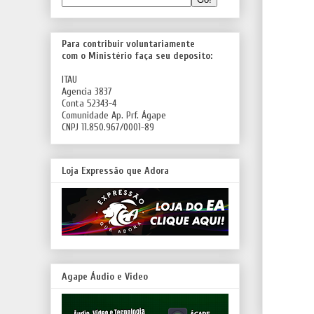
Para contribuir voluntariamente
com o Ministério faça seu deposito:
ITAU
Agencia 3837
Conta 52343-4
Comunidade Ap. Prf. Ágape
CNPJ 11.850.967/0001-89
Loja Expressão que Adora
Agape Áudio e Video