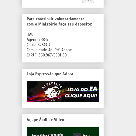
Para contribuir voluntariamente
com o Ministério faça seu deposito:
ITAU
Agencia 3837
Conta 52343-4
Comunidade Ap. Prf. Ágape
CNPJ 11.850.967/0001-89
Loja Expressão que Adora
Agape Áudio e Video